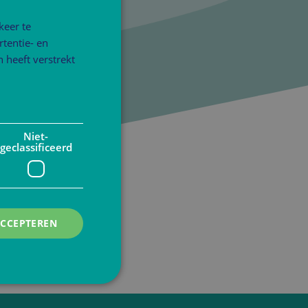
keer te
tentie- en
 heeft verstrekt
Niet-
geclassificeerd
ACCEPTEREN
rd