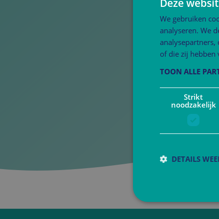
Deze websit
We gebruiken coo
analyseren. We de
analysepartners,
of die zij hebbe
TOON ALLE PAR
Strikt
noodzakelijk
DETAILS WE
S