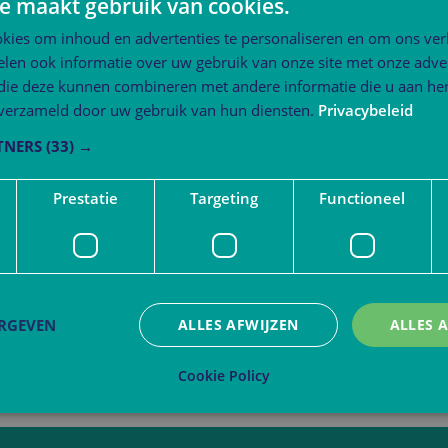
e maakt gebruik van cookies.
kies om inhoud en advertenties te personaliseren en om ons ver
len ook informatie over uw gebruik van onze site met onze adver
 die deze kunnen combineren met andere informatie die u aan hen
n verzameld door uw gebruik van hun diensten.
Privacybeleid
TNERS
(33) →
Prestatie
Targeting
Functioneel
ERGEVEN
ALLES AFWIJZEN
ALLES 
Cookie Policy
trikt noodzakelijk
Prestatie
Targeting
Functioneel
Niet-geclassificee