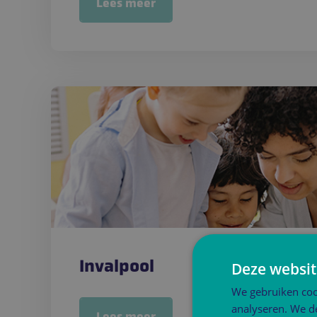
Lees meer
Invalpool
Deze websit
We gebruiken coo
analyseren. We de
Lees meer