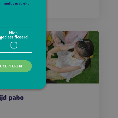
 heeft verstrekt
Niet-
geclassificeerd
ACCEPTEREN
rd
ijd pabo
elding en