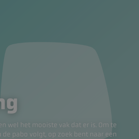
ng
n wel het mooiste vak dat er is. Om te
ou de pabo volgt, op zoek bent naar een