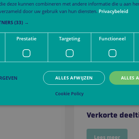
 die deze kunnen combineren met andere informatie die u aan hen
n verzameld door uw gebruik van hun diensten.
Privacybeleid
TNERS
(33) →
Prestatie
Targeting
Functioneel
ERGEVEN
ALLES AFWIJZEN
ALLES 
Cookie Policy
trikt noodzakelijk
Prestatie
Targeting
Functioneel
Niet-geclassificee
Verkorte deelt
 cookies maken de kernfunctionaliteiten van de website mogelijk, zoals gebruikersaanm
bsite kan niet goed worden gebruikt zonder de strikt noodzakelijke cookies.
Aanbieder
/
Domein
Vervaldatum
Omschrijving
Lees meer