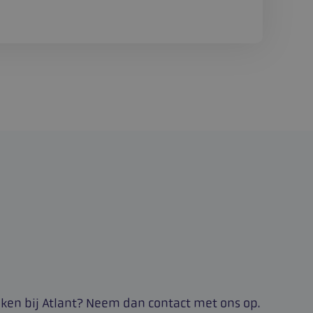
n sessie ID mee aan
gebruiker
ebruikt om de
gebruiker en
un interactie met
et registreert
oestemming van de
king tot
ybeleid en
hun voorkeuren
d in toekomstige
ebruikt door de
ervice om de
n bezoekers te
ie-banner van
 noodzakelijk om
aatst een
e (_GRECAPTCHA)
uitgevoerd met het
yse.
aken bij Atlant? Neem dan contact met ons op.