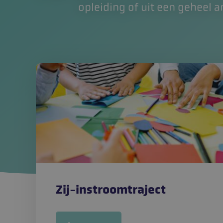
opleiding of uit een geheel a
Zij-instroomtraject