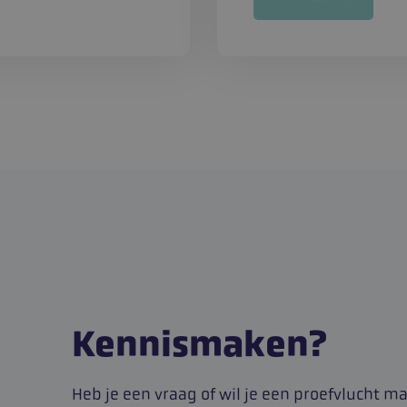
www.atlantbasisonderwijs.nl
Sessie
Deze cookie geeft ee
een bezoek van een 
werkenbij.atlantbasisonderwijs.nl
Sessie
METADATA
5 maanden 4
Deze cookie wordt g
YouTube
weken
toestemming van de 
.youtube.com
privacykeuzes voor h
de site op te slaan. H
gegevens over de t
bezoeker met betrek
verschillende privac
instellingen, zodat 
worden gerespecteer
sessies.
nt
1 maand
Deze cookie wordt g
CookieScript
Cookie-Script.com-s
www.atlantbasisonderwijs.nl
cookievoorkeuren va
onthouden. De cook
Cookie-Script.com is
Google Privacy Policy
correct te werken.
5 maanden 4
Google reCAPTCHA pl
Google LLC
weken
noodzakelijke cooki
www.google.com
Kennismaken?
wanneer deze wordt 
oog op de risicoanal
Heb je een vraag of wil je een proefvlucht m