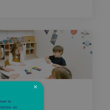
×
keer te
tentie- en