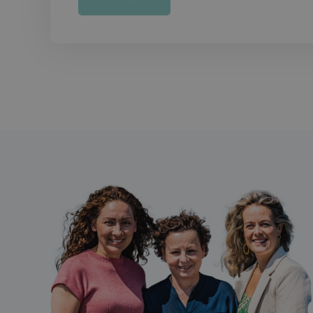
_sweetSessionId
_sweetSessionId
VISITOR_PRIVACY_
CookieScriptConse
_GRECAPTCHA
Opslagverklaring