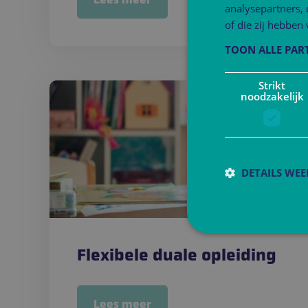
analysepartners,
of die zij hebbe
TOON ALLE PAR
Strikt
noodzakelijk
DETAILS WE
S
Flexibele duale opleiding
Strikt noodzakelijke
accountbeheer. De we
Naam
Lees meer