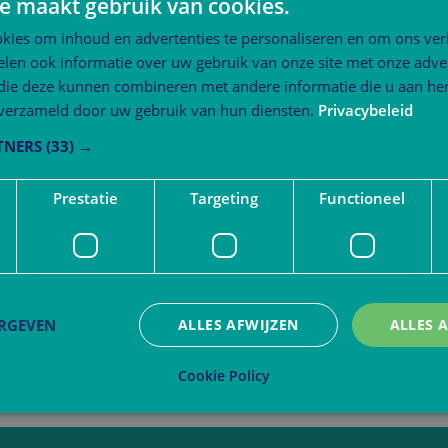
e maakt gebruik van cookies.
kies om inhoud en advertenties te personaliseren en om ons ver
len ook informatie over uw gebruik van onze site met onze adver
 die deze kunnen combineren met andere informatie die u aan hen
n verzameld door uw gebruik van hun diensten.
Privacybeleid
TNERS
(33) →
Prestatie
Targeting
Functioneel
ERGEVEN
ALLES AFWIJZEN
ALLES 
Cookie Policy
trikt noodzakelijk
Prestatie
Targeting
Functioneel
Niet-geclassificee