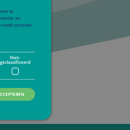
keer te
tentie- en
 heeft verstrekt
Niet-
geclassificeerd
ACCEPTEREN
rd