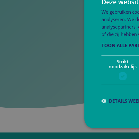
Deze websit
We gebruiken coo
analyseren. We de
analysepartners,
of die zij hebbe
TOON ALLE PAR
Strikt
noodzakelijk
DETAILS WE
S