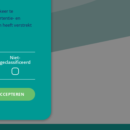
keer te
tentie- en
 heeft verstrekt
Niet-
geclassificeerd
ACCEPTEREN
rd