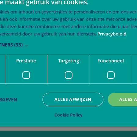
e maakt gebruik van cookies.
kies om inhoud en advertenties te personaliseren en om ons ver
len ook informatie over uw gebruik van onze site met onze adver
 die deze kunnen combineren met andere informatie die u aan hen
n verzameld door uw gebruik van hun diensten.
Privacybeleid
TNERS
(33) →
Prestatie
Targeting
Functioneel
ERGEVEN
ALLES AFWIJZEN
ALLES 
Cookie Policy
trikt noodzakelijk
Prestatie
Targeting
Functioneel
Niet-geclassificee