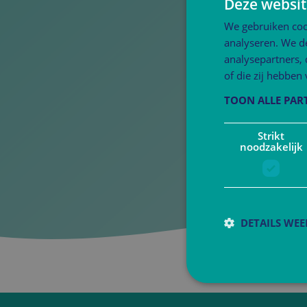
Deze websit
We gebruiken coo
analyseren. We de
analysepartners,
of die zij hebbe
TOON ALLE PAR
Strikt
noodzakelijk
DETAILS WE
S