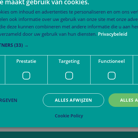
e maakt gebruik van cookies.
kies om inhoud en advertenties te personaliseren en om ons ver
len ook informatie over uw gebruik van onze site met onze adver
 die deze kunnen combineren met andere informatie die u aan hen
n verzameld door uw gebruik van hun diensten.
Privacybeleid
TNERS
(33) →
Prestatie
Targeting
Functioneel
ERGEVEN
ALLES AFWIJZEN
ALLES 
Cookie Policy
trikt noodzakelijk
Prestatie
Targeting
Functioneel
Niet-geclassificee