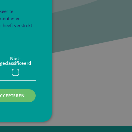
keer te
tentie- en
 heeft verstrekt
Niet-
geclassificeerd
ACCEPTEREN
rd