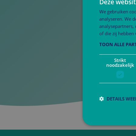
Deze websit
We gebruiken coo
analyseren. We de
analysepartners,
of die zij hebbe
TOON ALLE PAR
Strikt
noodzakelijk
DETAILS WE
S