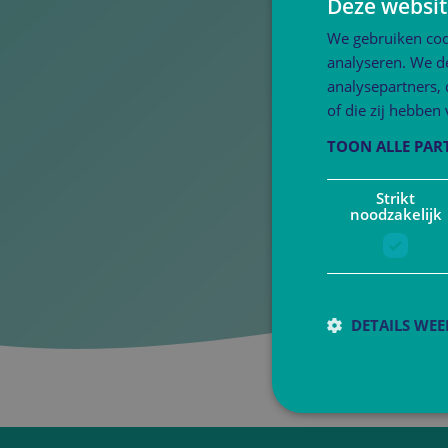
Deze websit
We gebruiken coo
analyseren. We de
analysepartners,
of die zij hebbe
TOON ALLE PAR
Strikt
noodzakelijk
DETAILS WE
S