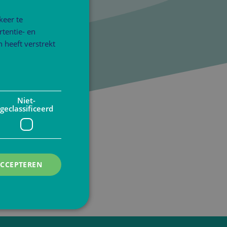
keer te
tentie- en
 heeft verstrekt
Niet-
geclassificeerd
ACCEPTEREN
rd