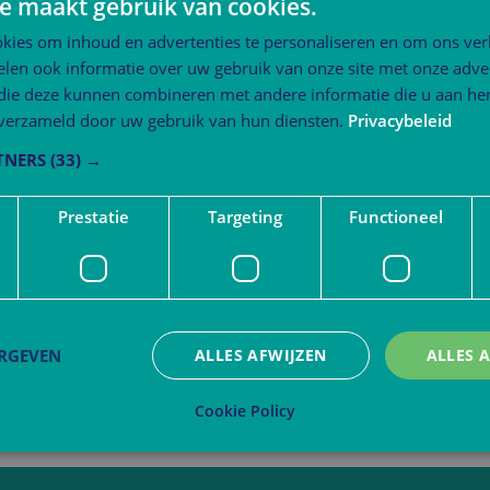
e maakt gebruik van cookies.
kies om inhoud en advertenties te personaliseren en om ons ver
len ook informatie over uw gebruik van onze site met onze adver
 die deze kunnen combineren met andere informatie die u aan hen
n verzameld door uw gebruik van hun diensten.
Privacybeleid
TNERS
(33) →
Prestatie
Targeting
Functioneel
ERGEVEN
ALLES AFWIJZEN
ALLES 
Cookie Policy
trikt noodzakelijk
Prestatie
Targeting
Functioneel
Niet-geclassificee