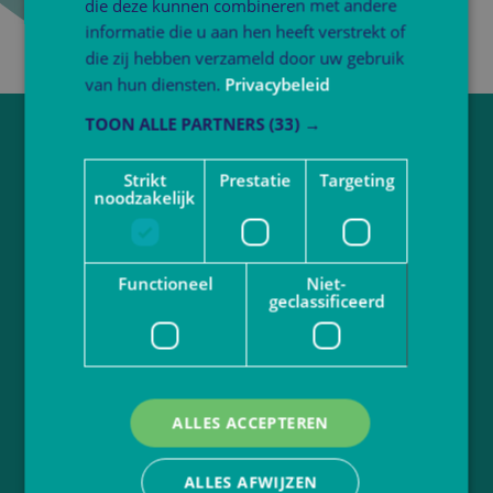
die deze kunnen combineren met andere
informatie die u aan hen heeft verstrekt of
die zij hebben verzameld door uw gebruik
van hun diensten.
Privacybeleid
TOON ALLE PARTNERS
(33) →
Vragen over werken bij Atlant?
Strikt
Prestatie
Targeting
Neem contact op via
sollicitatie@atlantbo.nl
noodzakelijk
Juf of meester worden?
Functioneel
Niet-
Bekijk actuele vacatures
geclassificeerd
Volg Atlant
ALLES ACCEPTEREN
Ga naar
atlantbasisonderwijs.nl
Privacybeleid
Disclaimer
ALLES AFWIJZEN