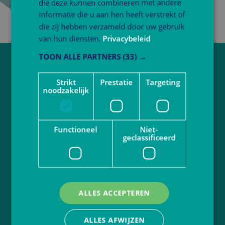
die deze kunnen combineren met andere
informatie die u aan hen heeft verstrekt of
die zij hebben verzameld door uw gebruik
van hun diensten.
Privacybeleid
TOON ALLE PARTNERS
(33) →
Vragen over werken bij Atlant?
Strikt
Prestatie
Targeting
Neem contact op via
sollicitatie@atlantbo.nl
noodzakelijk
Juf of meester worden?
Functioneel
Niet-
Bekijk actuele vacatures
geclassificeerd
Volg Atlant
ALLES ACCEPTEREN
Ga naar
atlantbasisonderwijs.nl
Privacybeleid
Disclaimer
ALLES AFWIJZEN