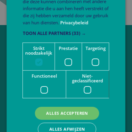
die deze kunnen combineren met andere
informatie die u aan hen heeft verstrekt of
die zij hebben verzameld door uw gebruik
van hun diensten.
Privacybeleid
TOON ALLE PARTNERS
(33) →
Vragen over werken bij Atlant?
Strikt
Prestatie
Targeting
Neem contact op via
sollicitatie@atlantbo.nl
noodzakelijk
Juf of meester worden?
Functioneel
Niet-
Bekijk actuele vacatures
geclassificeerd
Volg Atlant
ALLES ACCEPTEREN
Ga naar
atlantbasisonderwijs.nl
Privacybeleid
Disclaimer
ALLES AFWIJZEN