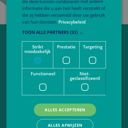
die deze kunnen combineren met andere
informatie die u aan hen heeft verstrekt of
die zij hebben verzameld door uw gebruik
van hun diensten.
Privacybeleid
TOON ALLE PARTNERS
(33) →
Vragen over werken bij Atlant?
Strikt
Prestatie
Targeting
Neem contact op via
sollicitatie@atlantbo.nl
noodzakelijk
Juf of meester worden?
Functioneel
Niet-
Bekijk actuele vacatures
geclassificeerd
Volg Atlant
ALLES ACCEPTEREN
Ga naar
atlantbasisonderwijs.nl
Privacybeleid
Disclaimer
ALLES AFWIJZEN