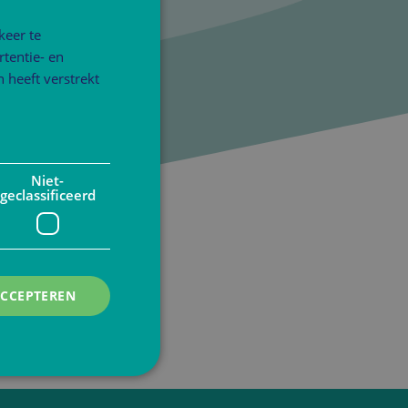
keer te
tentie- en
 heeft verstrekt
Niet-
geclassificeerd
ACCEPTEREN
rd