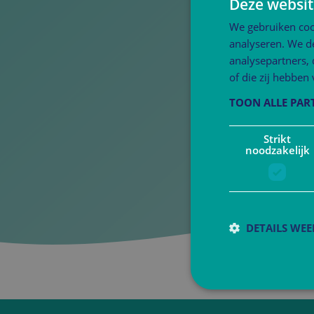
Deze websit
We gebruiken coo
analyseren. We de
analysepartners,
of die zij hebbe
TOON ALLE PAR
Strikt
noodzakelijk
DETAILS WE
S