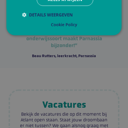
echte wereld naar binnen. Ook vakken als
rekenen en taal koppelen we aan het
DETAILS WEERGEVEN
thema. Ik zie dat kinderen daardoor heel
Cookie Policy
betrokken zijn, zonder dat je daar veel
moeite voor hoeft te doen. Deze
onderwijssoort maakt Parnassia
Strikt noodzakelijk
Prestatie
Targeting
bijzonder!”
Functioneel
Niet-geclassificeerd
Beau Rutters, leerkracht, Parnassia
Strikt noodzakelijke cookies maken de
kernfunctionaliteiten van de website mogelijk, zoals
gebruikersaanmelding en accountbeheer. De
website kan niet goed worden gebruikt zonder de
strikt noodzakelijke cookies.
Naam
Aanbieder
/
Domein
VISITOR_PRIVACY_METADATA
YouTube
.youtube.com
Vacatures
Bekijk de vacatures die op dit moment bij
Atlant open staan. Staat jouw droombaan
er niet tussen? We gaan alsnog graag met