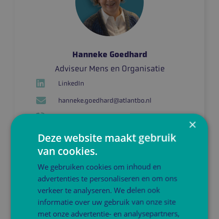
Hanneke Goedhard
Adviseur Mens en Organisatie
LinkedIn
hanneke.goedhard@atlantbo.nl
06-22591212
×
Deze website maakt gebruik
van cookies.
Dit is jouw schoolleider
We gebruiken cookies om inhoud en
advertenties te personaliseren en om ons
verkeer te analyseren. We delen ook
informatie over uw gebruik van onze site
met onze advertentie- en analysepartners,