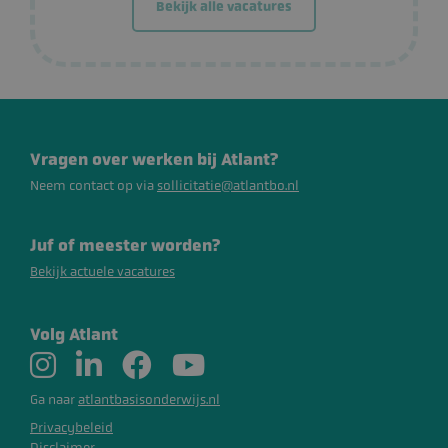
Bekijk alle vacatures
CookieScriptConsent
CookieScript
werkenbij.atlantbasisonderwijs.nl
Vragen over werken bij Atlant?
Neem contact op via
sollicitatie@atlantbo.nl
Juf of meester worden?
CookieScriptConsent
CookieScript
www.atlantbasisonderwijs.nl
Bekijk actuele vacatures
Volg Atlant
Ga naar
atlantbasisonderwijs.nl
Privacybeleid
Disclaimer