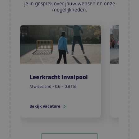
je in gesprek over jouw wensen en onze
mogelijkheden.
_GRECAPTCHA
Google LLC
www.google.com
Leerkracht Invalpool
Leerkr
Kern I
Afwisselend • 0,6 - 0,8 fte
Startklas 
Bekijk vacature
Bekijk va
_sweetSessionId
www.atlantbasisonderwijs.nl
Google Privacy Policy
_sweetSessionId
werkenbij.atlantbasisonderwijs.nl